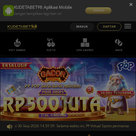
×
KUDETABET98 Aplikasi Mobile
UNDUH
Jangan tampilkan lagi hari ini
MASUK
DAFTAR
HOT GAMES
SLOTS
LIVE CASINO
RACE
;;
 sampai 30-Sep-2026 14.59.59. Selama waktu ini, PP Virtual Sports permainan tida