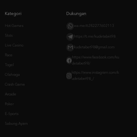
Kategori
Dukungan
Hot Games
wa.me/6282277602113
Slots
https://t.me/kudetabet98
Live Casino
kudetabet98@gmail.com
Race
https://www.facebook.com/ku
detabet98/
Togel
https://www.instagram.com/k
Olahraga
udetabet98_/
Crash Game
Arcade
Poker
E-Sports
Sabung Ayam
Komunitas