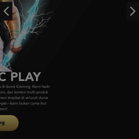
fi****x
IDR
692,960.00
Previous
Ne
Starlight Princess™ 1000
mo****7
IDR
608,700.00
FAT PANDA
Fat Panda adalah slot brand dari Pragmatic Play yang bold dan penuh impact!
Dirancang buat nyita perhatian dan kasih gameplay seru yang nggak
ketebak. Dengan energi yang meledak-ledak, visual yang kece, dan potensi
menang besar—Fat Panda bukan cuma hiburan, tapi pembawa hoki sejati!
Coba Sekarang