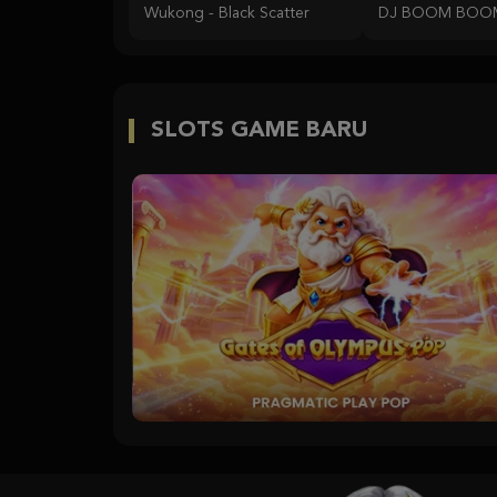
Wukong - Black Scatter
DJ BOOM BOO
SLOTS GAME BARU