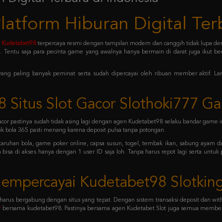
tform Hiburan Digital Terb
e
Kudetabet98
terpercaya resmi dengan tampilan modern dan canggih tidak lupa den
entu saja para pecinta game yang awalnya hanya bermain di darat juga ikut ber
yang paling banyak peminat serta sudah dipercayai oleh ribuan member aktif. Lan
 Situs Slot Gacor Slothoki777 
gacor pastinya sudah tidak asing lagi dengan agen Kudetabet98 selaku bandar game in
ik bola 365 pasti menang karena deposit pulsa tanpa potongan.
e, taruhan bola, game poker online, capsa susun, togel, tembak ikan, sabung ayam 
isa di akses hanya dengan 1 user ID saja loh. Tanpa harus repot lagi serta unt
empercayai Kudetabet98 Slotking
 harus bergabung dengan situs yang tepat. Dengan sistem transaksi deposit dan 
9
bersama kudetabet98. Pastinya bersama agen Kudetabet Slot juga semua member 