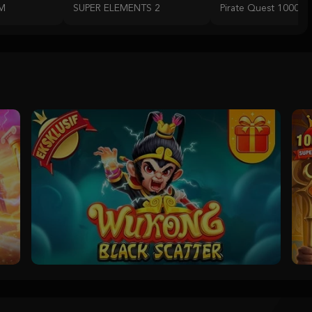
M
SUPER ELEMENTS 2
Pirate Quest 1000