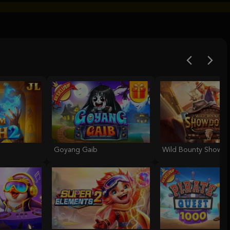
Goyang Gaib
Wild Bounty Showd