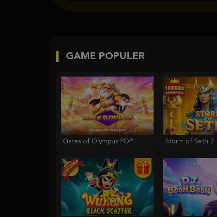
GAME POPULER
Gates of Olympus POP
Storm of Seth 2