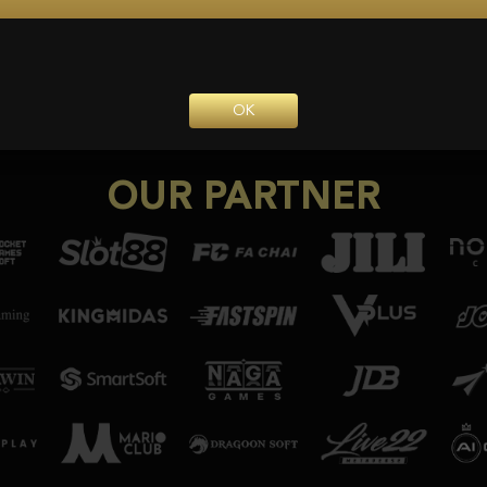
OK
OUR PARTNER