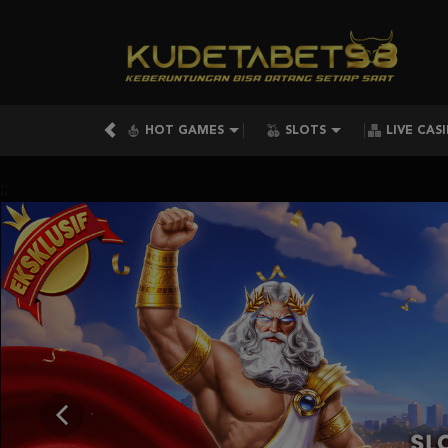
HOT GAMES
SLOTS
LIVE CAS
;;