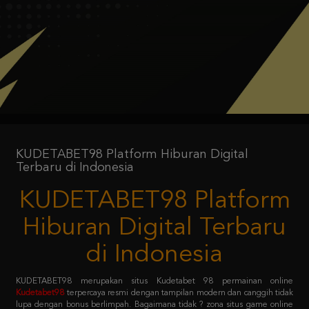
KUDETABET98 Platform Hiburan Digital
Terbaru di Indonesia
KUDETABET98 Platform
Hiburan Digital Terbaru
di Indonesia
KUDETABET98 merupakan situs Kudetabet 98 permainan online
Kudetabet98
terpercaya resmi dengan tampilan modern dan canggih tidak
lupa dengan bonus berlimpah. Bagaimana tidak ? zona situs game online
sudah berkembang semakin lengkap, modern dan banyak jenis. Tentu saja