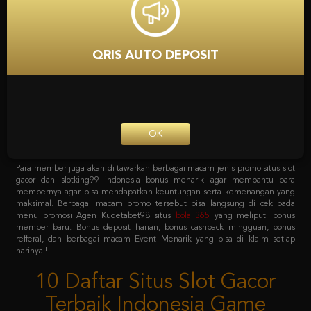
Mempercayai Kudetabet98
Slotking99 Zona Slot Terbaik
QRIS AUTO DEPOSIT
Sebagai agen online terpercaya pastinya semua pecinta taruhan harus
bergabung dengan situs yang tepat. Dengan sistem transaksi deposit dan
withdraw yang super cepat yaitu hanya memakan waktu maksimal 5 menit
saja. Semua transaksi akan diproses oleh sistem
slotking99
bersama
kudetabet98. Pastinya bersama agen Kudetabet Slot juga semua member
akan dipandu langsung oleh costumer service yang aktif 24 jam serta ramah
OK
dan berpengalaman.
Para member juga akan di tawarkan berbagai macam jenis promo situs slot
gacor dan slotking99 indonesia bonus menarik agar membantu para
membernya agar bisa mendapatkan keuntungan serta kemenangan yang
maksimal. Berbagai macam promo tersebut bisa langsung di cek pada
menu promosi Agen Kudetabet98 situs
bola 365
yang meliputi bonus
member baru. Bonus deposit harian, bonus cashback mingguan, bonus
refferal, dan berbagai macam Event Menarik yang bisa di klaim setiap
harinya !
10 Daftar Situs Slot Gacor
Terbaik Indonesia Game