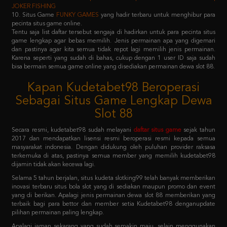
10. Situs Game
FUNKY GAMES
yang hadir terbaru untuk menghibur para
pecinta situs game online.
Tentu saja list daftar tersebut sengaja di hadirkan untuk para pecinta situs
game lengkap agar bebas memilih. Jenis permainan apa yang digemari
dan pastinya agar kita semua tidak repot lagi memilih jenis permainan.
Karena seperti yang sudah di bahas, cukup dengan 1 user ID saja sudah
bisa bermain semua game online yang disediakan permainan dewa slot 88.
Kapan Kudetabet98 Beroperasi
Sebagai Situs Game Lengkap Dewa
Slot 88
Secara resmi, kudetabet98 sudah melayani
daftar situs game
sejak tahun
2017 dan mendapatkan lisensi resmi beroperasi resmi kepada semua
masyarakat indonesia. Dengan didukung oleh puluhan provider raksasa
terkemuka di atas, pastinya semua member yang memilih kudetabet98
dijamin tidak akan kecewa lagi.
Selama 5 tahun berjalan, situs kudeta slotking99 telah banyak memberikan
inovasi terbaru situs bola slot yang di sediakan maupun promo dan event
yang di berikan. Apalagi jenis permainan dewa slot 88 memberikan yang
terbaik bagi para bettor dan member setia Kudetabet98 denganupdate
pilihan permainan paling lengkap.
Apalagi jaman sekarang yang sudah semakin maju, selain menggunakan
transaksi via metode bank bisa juga menggunakan E wallet . Bersama