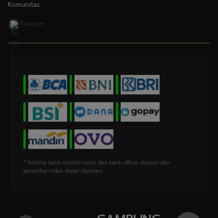
Telegram
* Selama bank maintenance dan bank offline deposit dan
penarikan tidak dapat diproses