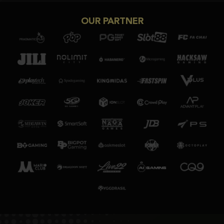
OUR PARTNER