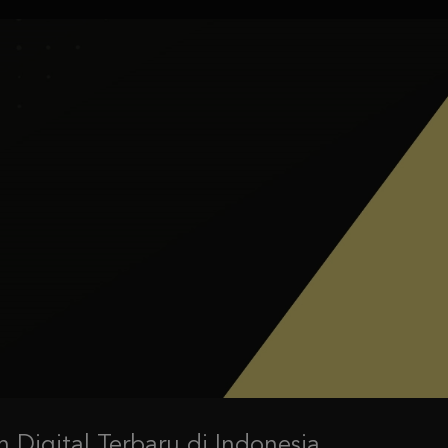
Digital Terbaru di Indonesia