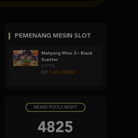
PEMENANG MESIN SLOT
Mahjong Wins 3 – Black
Scatter
h****0
IDR
1,431,200.00
Gates of Olympus
Epic Ze Zeus
FORTUNE GARUDA 500
1000
pr****a
IDR
1,394,750.00
NEX4D POOLS NIGHT
Sweet Bonanza 2500
4825
m****n
IDR
1,273,980.00