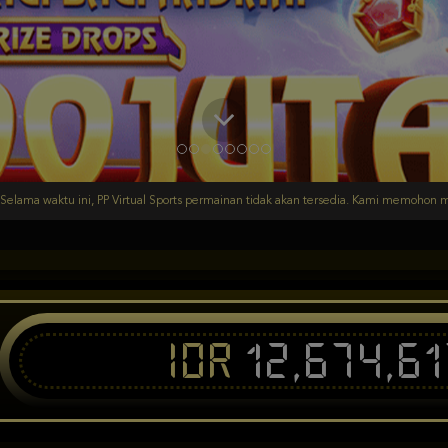
ktu ini, PP Virtual Sports permainan tidak akan tersedia. Kami memohon maaf atas
IDR
12,674,61