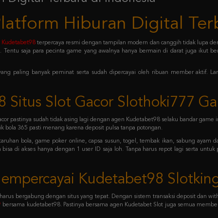
tform Hiburan Digital Terb
e
Kudetabet98
terpercaya resmi dengan tampilan modern dan canggih tidak lupa den
entu saja para pecinta game yang awalnya hanya bermain di darat juga ikut ber
yang paling banyak peminat serta sudah dipercayai oleh ribuan member aktif. Lan
 Situs Slot Gacor Slothoki777 
gacor pastinya sudah tidak asing lagi dengan agen Kudetabet98 selaku bandar game in
ik bola 365 pasti menang karena deposit pulsa tanpa potongan.
e, taruhan bola, game poker online, capsa susun, togel, tembak ikan, sabung ayam 
isa di akses hanya dengan 1 user ID saja loh. Tanpa harus repot lagi serta unt
empercayai Kudetabet98 Slotking
 harus bergabung dengan situs yang tepat. Dengan sistem transaksi deposit dan 
9
bersama kudetabet98. Pastinya bersama agen Kudetabet Slot juga semua member 