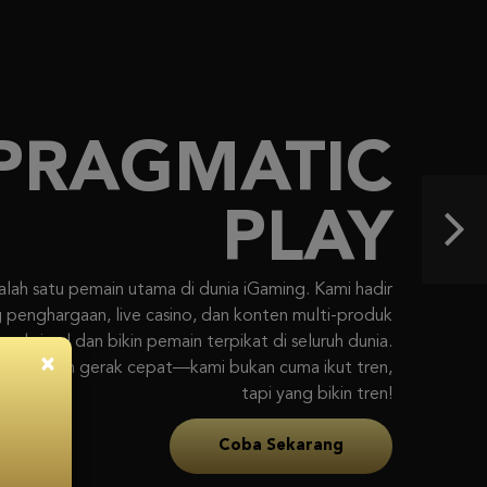
Gates of Gatot Kaca
Super Scatter
m****9
IDR
1,047,600.00
Gates of Olympus Super
Scatter
FAT PANDA
ja****7
IDR
1,005,390.00
Nex
slot brand dari Pragmatic Play yang bold dan penuh
Mahjong Wins 3 – Black
nyita perhatian dan kasih gameplay seru yang nggak
Scatter
yang meledak-ledak, visual yang kece, dan potensi
h****0
da bukan cuma hiburan, tapi pembawa hoki sejati!
IDR
975,100.00
×
Coba Sekarang