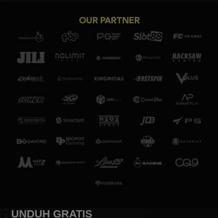
OUR PARTNER
UNDUH GRATIS
KUDETABET98