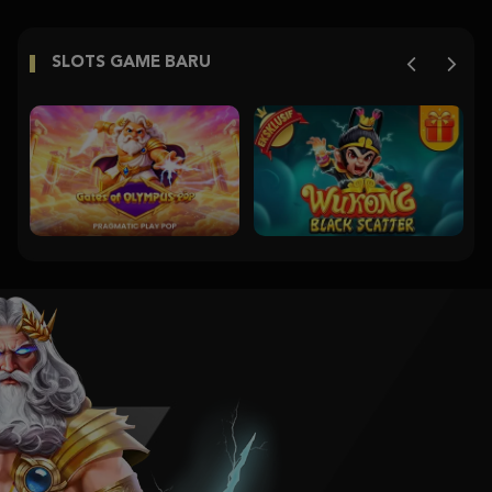
IDR
2,412,000.00
SLOTS GAME BARU
Gates of Olympus™
vandy****5
IDR
2,077,460.00
Mahjong Wins 3 – Black Scatter
ka****b
IDR
1,820,000.00
Starlight Princess™ 1000
yay****1
IDR
1,573,800.00
Gates of Olympus Super Scatter
penabe****k
IDR
1,564,660.00
Gates of Olympus Super Scatter