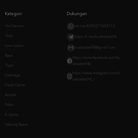
Kategori
Dukungan
Hot Games
wa.me/6282277602113
Slots
https://t.me/kudetabet98
Live Casino
kudetabet98@gmail.com
Race
https://www.facebook.com/ku
detabet98/
Togel
https://www.instagram.com/k
Olahraga
udetabet98_/
Crash Game
Arcade
Poker
E-Sports
Sabung Ayam
Komunitas