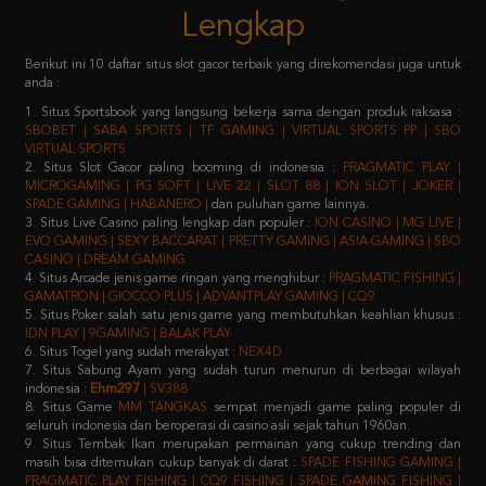
Lengkap
Berikut ini 10 daftar situs slot gacor terbaik yang direkomendasi juga untuk
anda :
1. Situs Sportsbook yang langsung bekerja sama dengan produk raksasa :
SBOBET | SABA SPORTS | TF GAMING | VIRTUAL SPORTS PP | SBO
VIRTUAL SPORTS
2. Situs Slot Gacor paling booming di indonesia :
PRAGMATIC PLAY |
MICROGAMING | PG SOFT | LIVE 22 | SLOT 88 | ION SLOT | JOKER |
SPADE GAMING | HABANERO |
dan puluhan game lainnya.
3. Situs Live Casino paling lengkap dan populer :
ION CASINO | MG LIVE |
EVO GAMING | SEXY BACCARAT | PRETTY GAMING | ASIA GAMING | SBO
CASINO | DREAM GAMING
4. Situs Arcade jenis game ringan yang menghibur :
PRAGMATIC FISHING |
GAMATRON | GIOCCO PLUS | ADVANTPLAY GAMING | CQ9
5. Situs Poker salah satu jenis game yang membutuhkan keahlian khusus :
IDN PLAY | 9GAMING | BALAK PLAY
6. Situs Togel yang sudah merakyat :
NEX4D
7. Situs Sabung Ayam yang sudah turun menurun di berbagai wilayah
indonesia :
Ehm297
| SV388
8. Situs Game
MM TANGKAS
sempat menjadi game paling populer di
seluruh indonesia dan beroperasi di casino asli sejak tahun 1960an.
9. Situs Tembak Ikan merupakan permainan yang cukup trending dan
masih bisa ditemukan cukup banyak di darat :
SPADE FISHING GAMING |
PRAGMATIC PLAY FISHING | CQ9 FISHING | SPADE GAMING FISHING |
JOKER FISHING