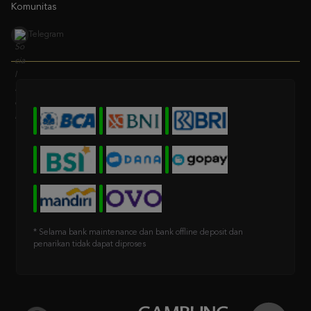
Telegram
* Selama bank maintenance dan bank offline deposit dan
penarikan tidak dapat diproses