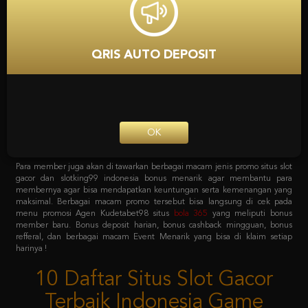
Mempercayai Kudetabet98
Slotking99 Zona Slot Terbaik
QRIS AUTO DEPOSIT
Sebagai agen online terpercaya pastinya semua pecinta taruhan harus
bergabung dengan situs yang tepat. Dengan sistem transaksi deposit dan
withdraw yang super cepat yaitu hanya memakan waktu maksimal 5 menit
saja. Semua transaksi akan diproses oleh sistem
slotking99
bersama
kudetabet98. Pastinya bersama agen Kudetabet Slot juga semua member
akan dipandu langsung oleh costumer service yang aktif 24 jam serta ramah
OK
dan berpengalaman.
Para member juga akan di tawarkan berbagai macam jenis promo situs slot
gacor dan slotking99 indonesia bonus menarik agar membantu para
membernya agar bisa mendapatkan keuntungan serta kemenangan yang
maksimal. Berbagai macam promo tersebut bisa langsung di cek pada
menu promosi Agen Kudetabet98 situs
bola 365
yang meliputi bonus
member baru. Bonus deposit harian, bonus cashback mingguan, bonus
refferal, dan berbagai macam Event Menarik yang bisa di klaim setiap
harinya !
10 Daftar Situs Slot Gacor
Terbaik Indonesia Game