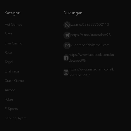
Kategori
Dukungan
Hot Games
wa.me/6282277602113
Slots
https://t.me/kudetabet98
Live Casino
kudetabet98@gmail.com
Race
https://www.facebook.com/ku
detabet98/
Togel
https://www.instagram.com/k
Olahraga
udetabet98_/
Crash Game
Arcade
Poker
E-Sports
Sabung Ayam
Komunitas