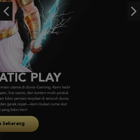
ka****b
IDR
1,483,750.00
Previous
Ne
Gates of Olympus Super Scatter
excelm****t
IDR
1,478,700.00
FAT PANDA
Fat Panda adalah slot brand dari Pragmatic Play yang bold dan penuh impact!
Dirancang buat nyita perhatian dan kasih gameplay seru yang nggak
ketebak. Dengan energi yang meledak-ledak, visual yang kece, dan potensi
menang besar—Fat Panda bukan cuma hiburan, tapi pembawa hoki sejati!
Coba Sekarang