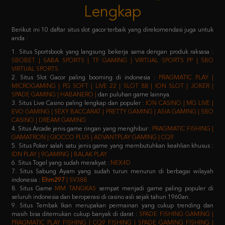
Lengkap
Berikut ini 10 daftar situs slot gacor terbaik yang direkomendasi juga untuk
anda :
1. Situs Sportsbook yang langsung bekerja sama dengan produk raksasa :
SBOBET | SABA SPORTS | TF GAMING | VIRTUAL SPORTS PP | SBO
VIRTUAL SPORTS
2. Situs Slot Gacor paling booming di indonesia :
PRAGMATIC PLAY |
MICROGAMING | PG SOFT | LIVE 22 | SLOT 88 | ION SLOT | JOKER |
SPADE GAMING | HABANERO |
dan puluhan game lainnya.
3. Situs Live Casino paling lengkap dan populer :
ION CASINO | MG LIVE |
EVO GAMING | SEXY BACCARAT | PRETTY GAMING | ASIA GAMING | SBO
CASINO | DREAM GAMING
4. Situs Arcade jenis game ringan yang menghibur :
PRAGMATIC FISHING |
GAMATRON | GIOCCO PLUS | ADVANTPLAY GAMING | CQ9
5. Situs Poker salah satu jenis game yang membutuhkan keahlian khusus :
IDN PLAY | 9GAMING | BALAK PLAY
6. Situs Togel yang sudah merakyat :
NEX4D
7. Situs Sabung Ayam yang sudah turun menurun di berbagai wilayah
indonesia :
Ehm297
| SV388
8. Situs Game
MM TANGKAS
sempat menjadi game paling populer di
seluruh indonesia dan beroperasi di casino asli sejak tahun 1960an.
9. Situs Tembak Ikan merupakan permainan yang cukup trending dan
masih bisa ditemukan cukup banyak di darat :
SPADE FISHING GAMING |
PRAGMATIC PLAY FISHING | CQ9 FISHING | SPADE GAMING FISHING |
JOKER FISHING