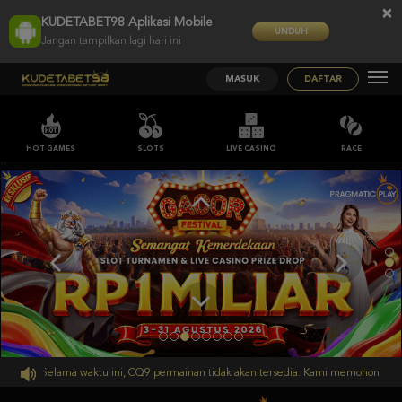
×
KUDETABET98 Aplikasi Mobile
UNDUH
Jangan tampilkan lagi hari ini
MASUK
DAFTAR
HOT GAMES
SLOTS
LIVE CASINO
RACE
;;
0.00. Selama waktu ini, CQ9 permainan tidak akan tersedia. Kami memohon maaf a