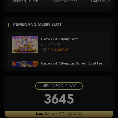
Wukong - Black Scatter
Sweet Bonanza 2500
PEMENANG MESIN SLOT
Gates of Olympus™
caztel****2
IDR
3,824,400.00
Gates of Olympus Super Scatter
excelm****t
IDR
3,794,600.00
NEX4D POOLS DAY
Sweet Bonanza 1000
penabe****k
3645
IDR
2,368,900.00
Mahjong Wins 3 – Black Scatter
Kam, 06-Agt-2026 00.00.00
ka****b